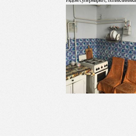
Рядом супермаркет, поликлиника,
Стоимость: 440 000 грн. (
Раб. тел. (095) 2344499, (
+38 (06153) 44442, +38 (06