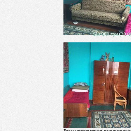
440 000 грн.(20 0
1 комн. 
светл
Продается 1 комн. квартира в цен
Квартира общей площадью – 30 к
Окна металлопластиковые.
Квартира под ремонт, просторная,
площадка.