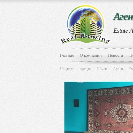
Аге
Estate 
Главная
О компании
Новости
П
Продажа
Аренда
Обмен
Архив
Го