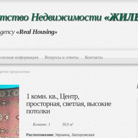
нтство Недвижимости
«ЖИЛ
Agency
«Real Housing»
олезная информация
Вопросы и ответы
Контакты
рячие предложения
1 комн. кв., Центр,
просторная, светлая, высокие
потолки
Комнат: 1
30,0 м²
Расположение:
Украина, Запорожская