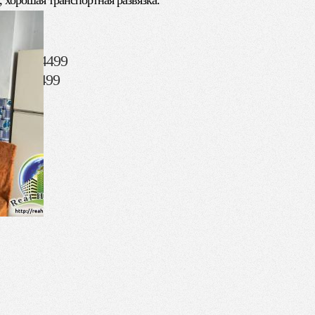
 хорошая транспортная развязка.
20 000)
096) 2344499
153) 44499