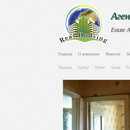
Аге
Estate 
Главная
О компании
Новости
П
Продажа
Аренда
Обмен
Архив
Го