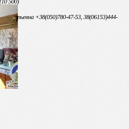
(10 500)
 Григорьевна +38(050)780-47-53, 38(06153)444-