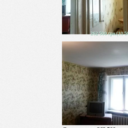
262 500 грн.(10 5
1-комн. кв., Г
Продается 1- комн. квартира, ра
Заменен водопровод и канализаци
светлая, в жилом состоянии, без
Развитая инфраструктура: рядом 
супермаркет.