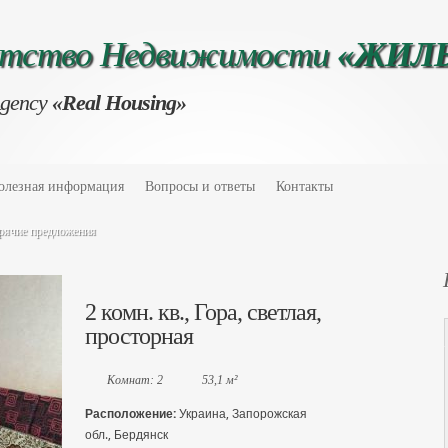
нтство Недвижимости
«ЖИЛ
Agency
«Real Housing»
олезная информация
Вопросы и ответы
Контакты
рячие предложения
2 комн. кв., Гора, светлая,
просторная
Комнат: 2
53,1 м²
Расположение:
Украина, Запорожская
обл., Бердянск