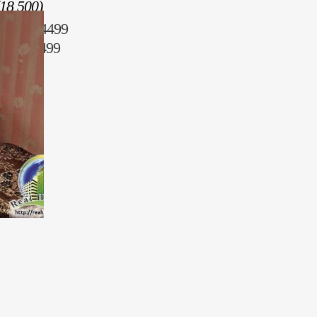
18 500)
096) 2344499
153) 44499