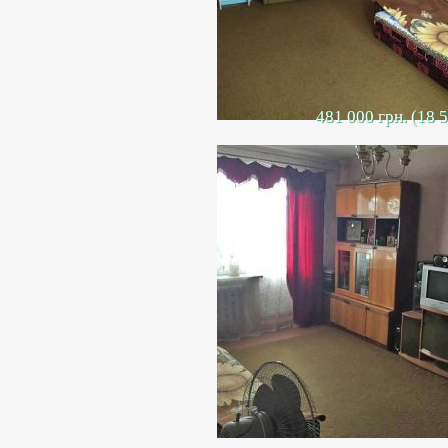
481 000 грн. (18 
2 комн. кв.
Продается 2 комн. квартира в ра
Квартира общей площадью – 53,1 к
Санузел раздельный,
заменены во
Развитая инфраструктура: рядом 