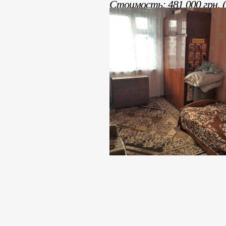
Стоимость: 481 000 грн. (
Раб. тел. (095) 2344499, (
+38 (06153) 44442, +38 (06