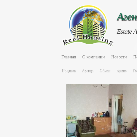
Аге
Estate 
Главная
О компании
Новости
П
Продажа
Аренда
Обмен
Архив
Го