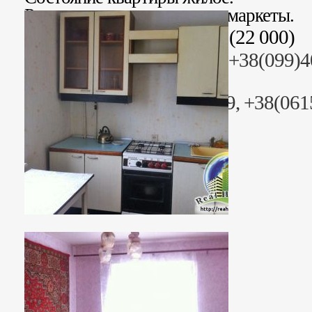
Рядом школа, рынок, супермаркеты.
Стоимость: 572 000 грн. (22 000)
Риэлтор: Анна Юрьевна +38(099)4
+38(068)4019235
Раб. тел. +38(06153)44499, +38(06