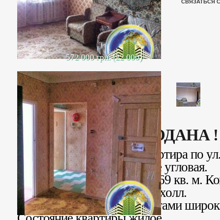
СВЯЗАТЬСЯ 
572 000 грн. (22 000)
ПРОДАНА !
Продается 3 комнатная квартира по ул
9 этаж 9 этажного дома. Не угловая.
Общая площадь квартиры 69 кв. м. Ко
Кухня 8 кв. м. Квадратный холл.
2 застекленные стеклопакетами широк
Состояние квартиры жилое.