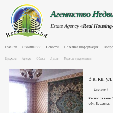
Агентство Нед
Estate Agency
«Real Housing
Главная
О компании
Новости
Полезная информация
Вопро
Продажа
Аренда
Обмен
Архив
Горячие предложения
3 к. кв. у
Комнат: 3
Расположение:
обл., Бердянск