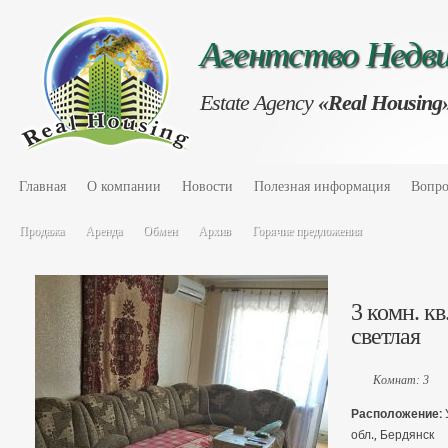
Агентство Нед
Estate Agency
«Real Housing
Главная
О компании
Новости
Полезная информация
Вопро
Продажа
Аренда
Обмен
Архив
Горячие предложения
3 комн. кв
светлая
Комнат: 3
Расположение:
обл., Бердянск