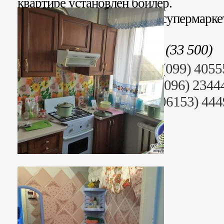
квартире установлен бойлер.
Развитая инфраструктура: супермарке
университет.
Стоимость: 837 500 грн (33 500)
Риэлтор: Анна Юрьевна (099) 4055
Раб. тел. (095) 2344499, (096) 2344
+38 (06153) 44442, +38 (06153) 44