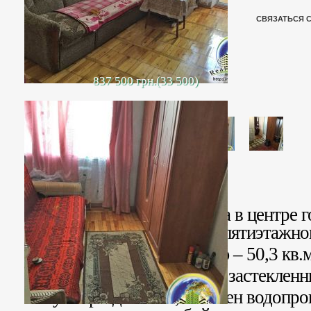
СВЯЗАТЬСЯ 
837 500 грн.(33 500)
Продается 3 комн. квартира в центре г
расположенная на 3 этаже пятиэтажно
Квартира общей площадью – 50,3 кв.м.
Окна металлопластиковые, застекленн
Санузел раздельный, заменен водопров