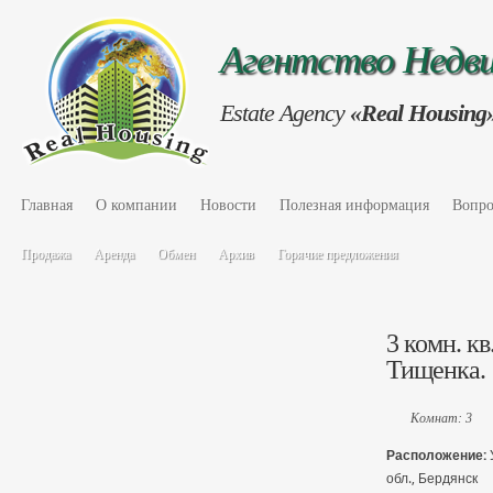
Агентство Нед
Estate Agency
«Real Housing
Главная
О компании
Новости
Полезная информация
Вопро
Продажа
Аренда
Обмен
Архив
Горячие предложения
3 комн. кв.
Тищенка.
Комнат: 3
Расположение:
обл., Бердянск