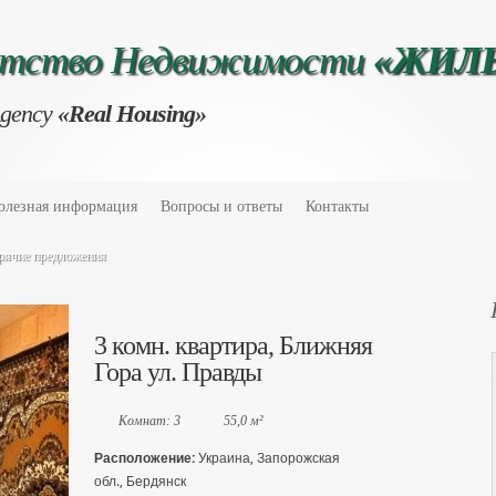
нтство Недвижимости
«ЖИЛ
Agency
«Real Housing»
олезная информация
Вопросы и ответы
Контакты
рячие предложения
3 комн. квартира, Ближняя
Гора ул. Правды
Комнат: 3
55,0 м²
Расположение:
Украина, Запорожская
обл., Бердянск