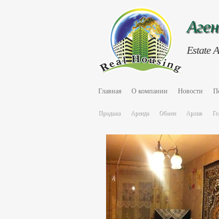
Аге
Estate 
Главная
О компании
Новости
П
Продажа
Аренда
Обмен
Архив
Го