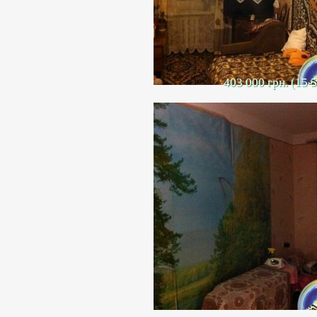
403 000 грн. (15 
Продается 3-комнатная квартира п
пятиэтажного кирпичного дома. 
Общая площадь квартиры 55 кв. 
Санузел раздельный. Трубы плас
Тихий район. Вид на море.