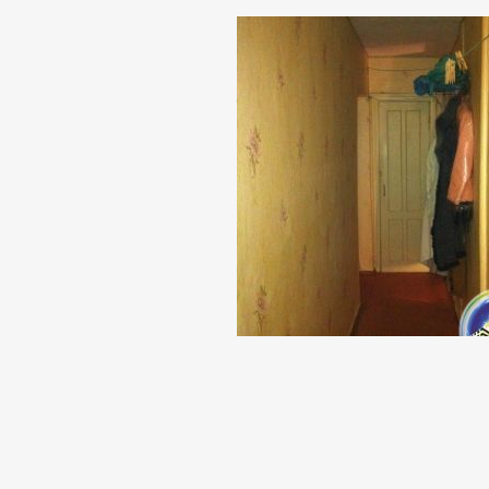
Стоимость: 403 000 грн. 
Контактное лицо: Анна Юр
+38(06153)44499, +38(061