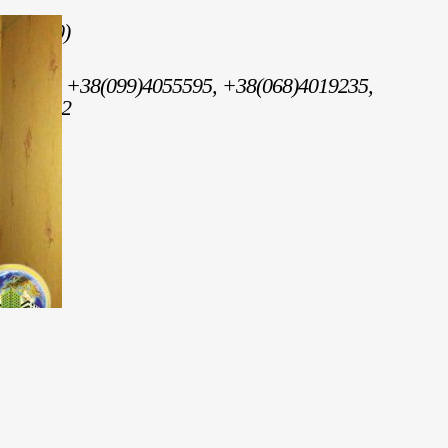
(15 500)
ьевна +38(099)4055595, +38(068)4019235,
53)44442