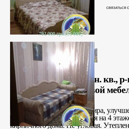
СВЯЗАТЬСЯ 
792 000 грн.(36 000)
3-х комн. кв., р
с новой мебел
Продается 3-х комн. квартира, улучш
районе АКЗ, расположенная
на 4 эта
кирпичного дома. Не угловая.
Утеплен