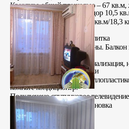
Квартира общей площадью – 67 кв.м, 
кв.м.,
кухня 8,3 кв.м., коридор 10,5 кв.
Комнаты раздельные ( 11,3 кв.м/18,3 к
ламинат.
В коридоре и кухне пол- плитка
Окна выходят на две стороны. Балкон 
Утеплены внутри.
Заменены водопровод и канализация, н
Выровнены стены и потолки
Установлены: бойлер, металлопластик
комнате кондиционер.
Подключено спутниковое телевидение
Рядом школа, магазин, остановка
К морю 10 мин.