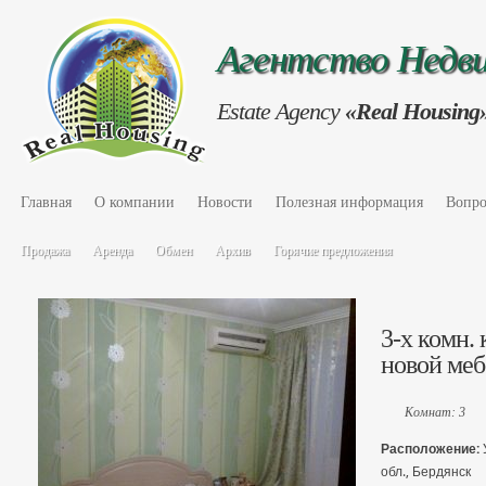
Агентство Нед
Estate Agency
«Real Housing
Главная
О компании
Новости
Полезная информация
Вопро
Продажа
Аренда
Обмен
Архив
Горячие предложения
3-х комн. 
новой ме
Комнат: 3
Расположение:
обл., Бердянск