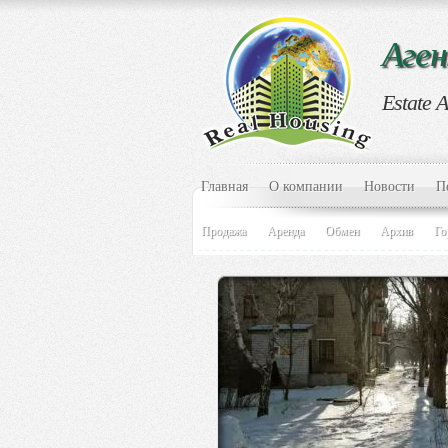
Аге
Estate 
Главная
О компании
Новости
П
Продажа
Аренда
Обмен
Архив
Го