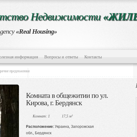
нтство Недвижимости
«ЖИЛ
Agency
«Real Housing»
олезная информация
Вопросы и ответы
Контакты
рячие предложения
Комната в общежитии по ул.
Кирова, г. Бердянск
Комнат: 1
17,5 м²
Расположение:
Украина, Запорожская
обл., Бердянск