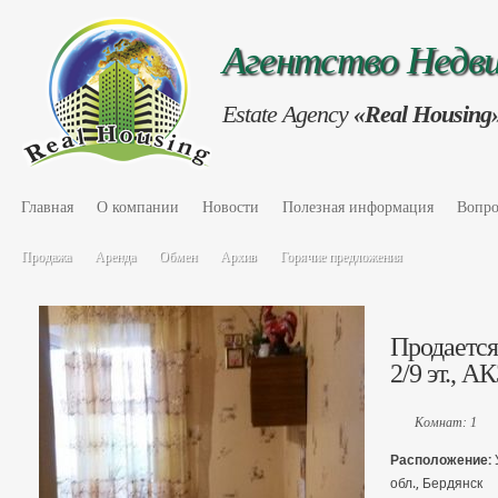
Агентство Нед
Estate Agency
«Real Housing
Главная
О компании
Новости
Полезная информация
Вопро
Продажа
Аренда
Обмен
Архив
Горячие предложения
Продается
2/9 эт., А
Комнат: 1
Расположение:
обл., Бердянск