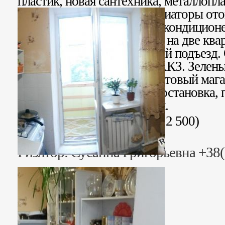
пластик, новая сантехника, металлопл
балконный блок, новые радиаторы ото
входная дверь. Установлен кондиционе
бойлера. Домофон. Тамбур на две ква
хорошем состоянии. Чистый подъезд
находится в микрорайоне АКЗ. Зелены
площадками. Рядом продуктовый мага
детский садик, автобусная остановка, 
Море в пешей доступности.
Стоимость: 325 000 грн. (12 500)
Риэлтор: Сусанна Григорьевна +38