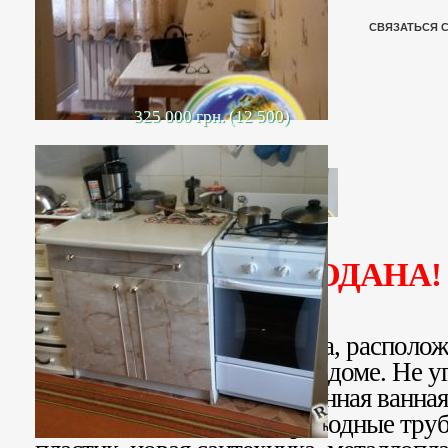
СВЯЗАТЬСЯ 
325 000 грн. (12 500)
ПРОДАНА!
Продается 1-комн. квартира, располож
девятиэтажном кирпичном доме. Не у
кухня и коридор. Совмещенная ванная
выход на балкон. Водопроводные труб