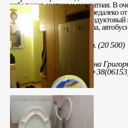
небольшая, уютная и аккуратная. В о
состоянии. Дом находится недалеко от
«Южгидромаш». Рядом продуктовый м
рынок, детский садик, школа, автобусн
Стоимость: 512 500 грн. (20 500)
Контактное лицо: Сусанна Григо
47-53, 38(06153)444-99, +38(06153