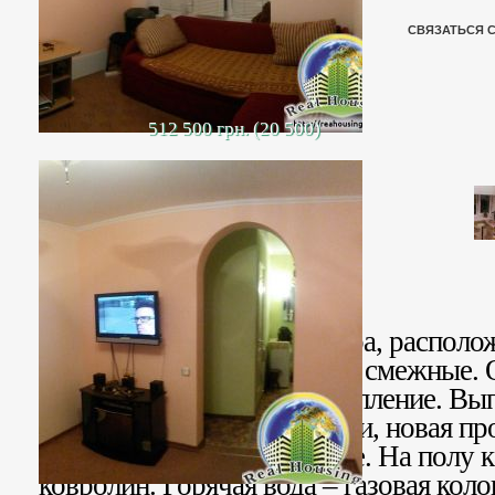
СВЯЗАТЬСЯ 
512 500 грн. (20 500)
Продается 2- комн. квартира, располо
кирпичном доме. Комнаты смежные. 
двор. Индивидуальное отопление. Вы
выровнены стены и потолки, новая пр
окна – металлопластиковые. На полу к
ковролин. Горячая вода – газовая кол