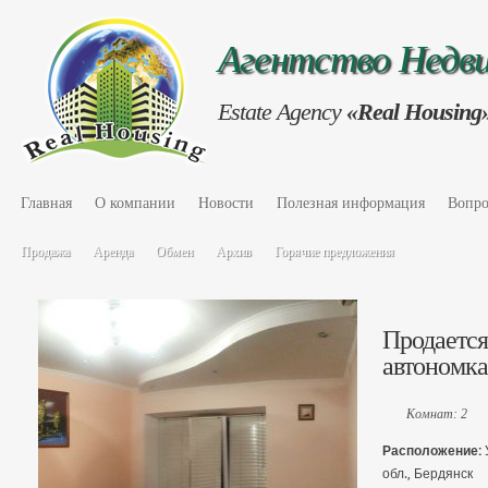
Агентство Нед
Estate Agency
«Real Housing
Главная
О компании
Новости
Полезная информация
Вопро
Продажа
Аренда
Обмен
Архив
Горячие предложения
Продается 
автономка
Комнат: 2
Расположение:
обл., Бердянск