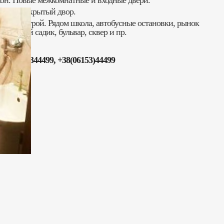
он. Новые межкомнатные и входные двери.
енный закрытый двор.
аструктурой. Рядом школа, автобусные остановки, рынок
 детский садик, бульвар, сквер и пр.
+38(095)2344499, +38(06153)44499