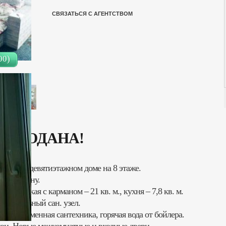
СВЯЗАТЬСЯ С АГЕНТСТВОМ
00)
ПРОДАНА!
рпичном девятиэтажном доме на 8 этаже.
ую сторону.
а широкая с карманом – 21 кв. м., кухня – 7,8 кв. м.
 Раздельный сан. узел.
к, современная сантехника, горячая вода от бойлера.