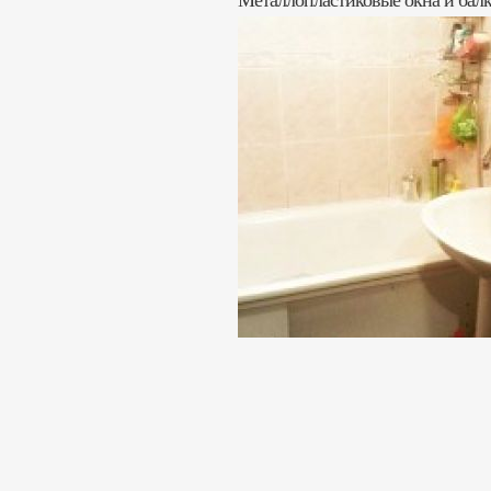
Металлопластиковые окна и балк
Домофон. Чистый подъезд, ухож
Спальный район с развитой инфр
Морозова, супермарект, магазины,
Стоимость: 15 500 $
АН «Жильё»
+38(096)2344499, 