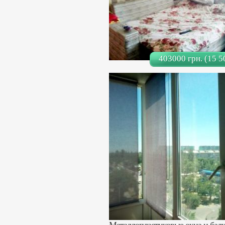
403000 грн. (15 5
Продается 1-комн. квартира в ки
Не угловая, окна выходят на южн
Общая площадь – 39 кв. м., комнат
Просторный коридор с кладовкой.
Водопровод и канализация пласти