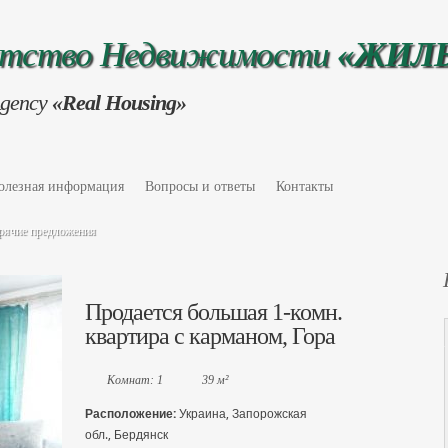
нтство Недвижимости
«ЖИЛ
Agency
«Real Housing»
олезная информация
Вопросы и ответы
Контакты
рячие предложения
Продается большая 1-комн.
квартира с карманом, Гора
Комнат: 1
39 м²
Расположение:
Украина, Запорожская
обл., Бердянск