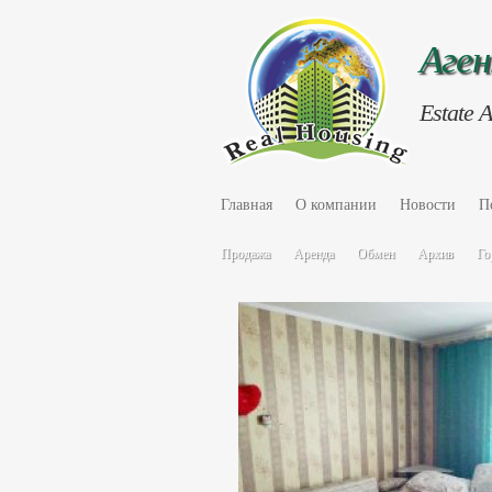
Аге
Estate 
Главная
О компании
Новости
П
Продажа
Аренда
Обмен
Архив
Го