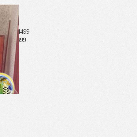
17 500)
096) 2344499
153) 44499