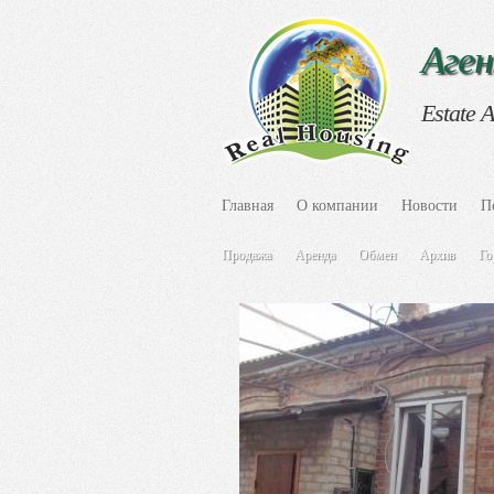
Аге
Estate 
Главная
О компании
Новости
П
Продажа
Аренда
Обмен
Архив
Го