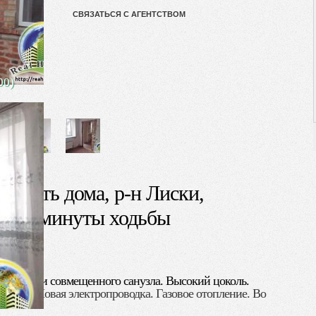
СВЯЗАТЬСЯ С АГЕНТСТВОМ
00)
я часть дома, р-н Лиски,
рю 3 минуты ходьбы
ат, кухни и совмещенного санузла. Высокий цоколь.
ые
окна. Новая электропроводка. Газовое отопление. Во