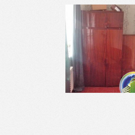
Стоимость: 385 000 грн. (
Раб. тел. (095) 2344499, (
+38 (06153) 44442, +38 (06