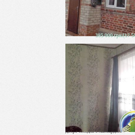
385 000 грн.(17 5
Продаетс
к мо
Часть дома состоит из 2 –х комн
Установлены металлопластиков
дворе беседка с мансардой.