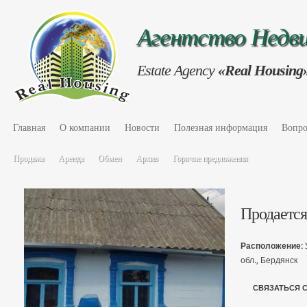
Агентство Нед
Estate Agency
«Real Housing
Главная
О компании
Новости
Полезная информация
Вопро
Продажа
Аренда
Обмен
Архив
Горячие предложения
Продается
Расположение:
обл., Бердянск
СВЯЗАТЬСЯ 