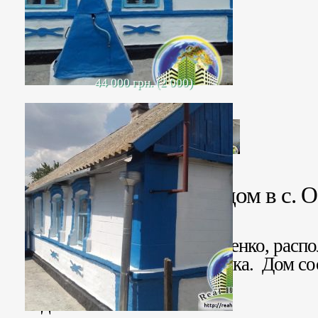
44 000 грн. (2 000)
Продается дом в с. 
Продается дом в селе Осипенко, распо
курортного города Бердянска. Дом сос
кухни, веранды.
В доме печное отопление.