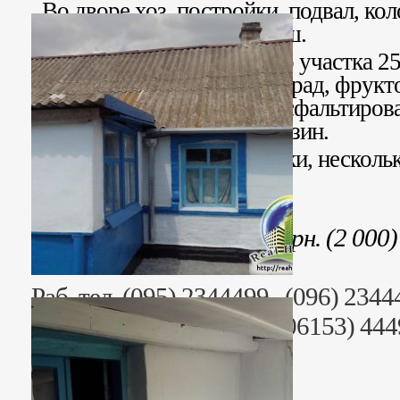
Во дворе хоз. постройки, подвал, кол
питьевой воды), туалет, душ.
Общий план земельного участка 25 
ухоженный. Имеется виноград, фрукто
Подъездные пути к дому асфальтиров
автобусная остановка, магазин.
В селе имеются две заправки, несколь
строительный магазин.
Стоимость: 44 000 грн. (2 000
Раб. тел. (095) 2344499, (096) 2344
+38 (06153) 44442, +38 (06153) 44