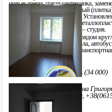
новые двери, новая сантехника, заме
канализация с/у совмещенный (плитка)
комнате натяжной потолок. Установле
газовый котел, счетчики. Металлоплас
Светлая, просторная кухня – студия.
Развитая инфраструктура: рядом кру
продуктовый магазин, школа, автобус
недалеко рынок. Удобная транспортная
район.
Стоимость: 748 000 грн. (34 000)
Контактное лицо: Сусанна Григор
47-53; +38(06153)444-99, +38(061