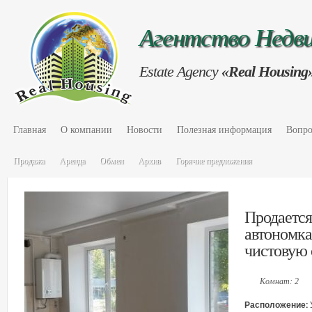
Агентство Нед
Estate Agency
«Real Housing
Главная
О компании
Новости
Полезная информация
Вопро
Продажа
Аренда
Обмен
Архив
Горячие предложения
Продается
автономка
чистовую 
Комнат: 2
Расположение: