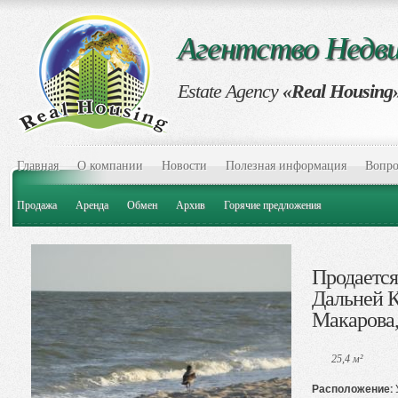
Агентство Нед
Estate Agency
«Real Housing
Главная
О компании
Новости
Полезная информация
Вопро
Продажа
Аренда
Обмен
Архив
Горячие предложения
Продается
Дальней К
Макарова,
25,4 м²
Расположение: