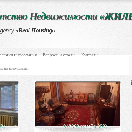
нтство Недвижимости
«ЖИЛ
Agency
«Real Housing»
олезная информация
Вопросы и ответы
Контакты
рячие предложения
00)
918000 грн.(34 000)