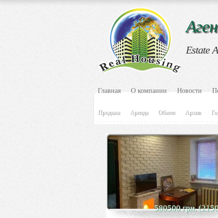
Аге
Estate 
Главная
О компании
Новости
П
Продажа
Аренда
Обмен
Архив
Го
580500 грн. (215