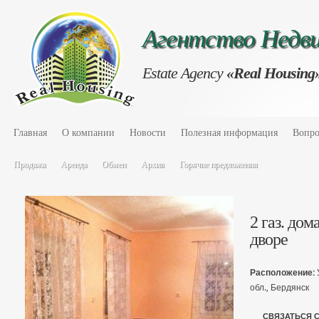
Агентство Нед
Estate Agency
«Real Housing
Главная
О компании
Новости
Полезная информация
Вопро
Продажа
Аренда
Обмен
Архив
Горячие предложения
2 газ. дом
дворе
Расположение:
обл., Бердянск
СВЯЗАТЬСЯ 