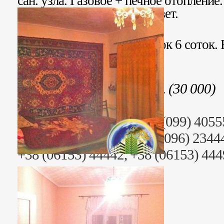
сан. узла. Газовое + печное отопление
коммуникации: газ, вода, свет.
Во дворе хоз. постройки.
Приватизированный участок 6 соток. 
фруктовые деревья.
Стоимость: 810 000 грн. (30 000)
Риэлтор: Анна Юрьевна (099) 4055
Раб. тел. (095) 2344499, (096) 2344
+38 (06153) 44442, +38 (06153) 44