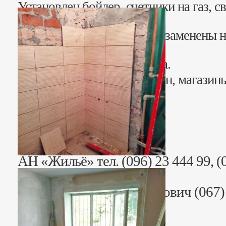
Установлен бойлер, счетчики на газ, с
решетки.
Водопровод и канализация заменены н
кафель, сантехника.
Квартира в стадии ремонта.
Рядом центр города, стадион, магазины
садик, школа.
Стоимость: 25 000$
АН «Жильё» тел. (096) 23 444 99, (0
(06153) 444 99,
Риэлтор: Андрей Викторович (067) 
5597770