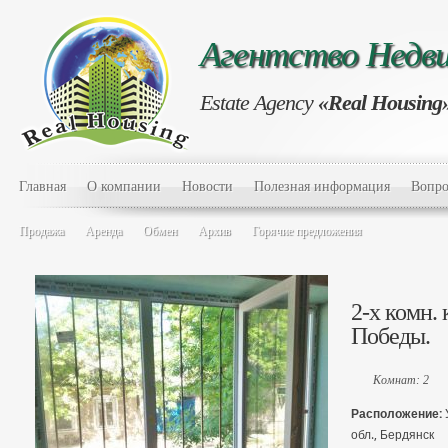
Агентство Нед
Estate Agency
«Real Housing
Главная
О компании
Новости
Полезная информация
Вопро
Продажа
Аренда
Обмен
Архив
Горячие предложения
2-х комн. 
Победы.
Комнат: 2
Расположение:
обл., Бердянск