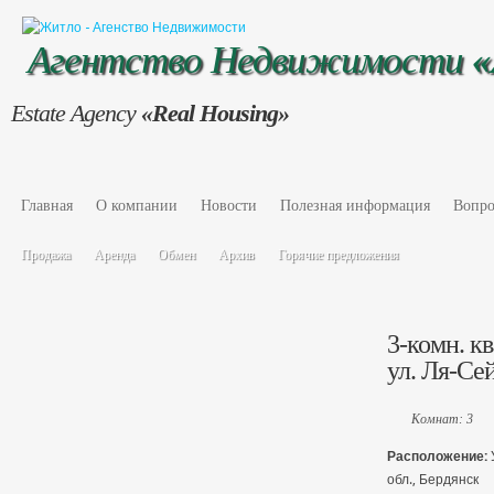
Агентство Недвижимости
Estate Agency
«Real Housing»
Главная
О компании
Новости
Полезная информация
Вопро
Продажа
Аренда
Обмен
Архив
Горячие предложения
3-комн. кв
ул. Ля-Се
Комнат: 3
Расположение:
обл., Бердянск