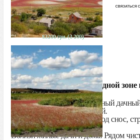
СВЯЗАТЬСЯ 
83200 грн. (3 200)
Дачный участок в заповедной зоне 
Бердянск
Продается приватизированный дачный 
Расположен по ул. Рудневой.
На участке есть строение под снос, с
материалы.
Вблизи жилые дачи и дома. Рядом чис