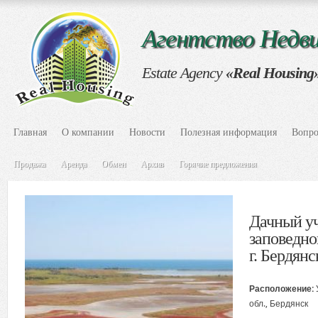
Агентство Нед
Estate Agency
«Real Housing
Главная
О компании
Новости
Полезная информация
Вопро
Продажа
Аренда
Обмен
Архив
Горячие предложения
Дачный уч
заповедно
г. Бердянс
Расположение:
обл., Бердянск