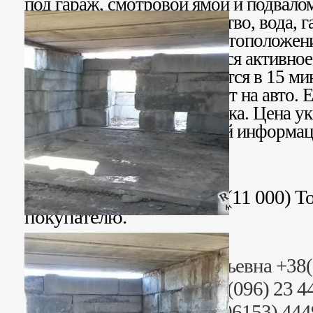
под гараж, смотровой ямой и подвалом
коммуникации: электричество, вода, га
канализация. Отличное местоположени
чистый район, рядом ведется активное
домов. Участок располагается в 15 ми
и до центра города 10 минут на авто.
приобретения одного участка. Цена ук
участка. За более детальной информа
телефону.
Стоимость: 286 000 грн. (11 000) Т
покупателю.
Риэлтор: Сусанна Григорьевна +38
Раб. тел. (095) 23 44499, (096) 23 
+38 (06153) 44442, +38 (06153) 44