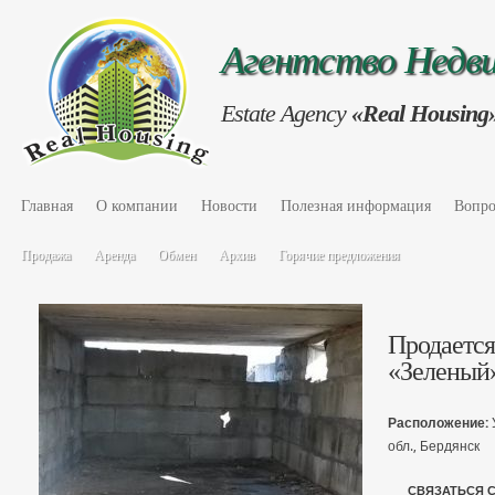
Агентство Нед
Estate Agency
«Real Housing
Главная
О компании
Новости
Полезная информация
Вопро
Продажа
Аренда
Обмен
Архив
Горячие предложения
Продается
«Зеленый
Расположение:
обл., Бердянск
СВЯЗАТЬСЯ 