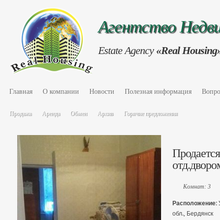
Агентство Нед
Estate Agency
«Real Housing
Главная
О компании
Новости
Полезная информация
Вопро
Продажа
Аренда
Обмен
Архив
Горячие предложения
Продается
отд.дворо
Комнат: 3
Расположение:
обл., Бердянск