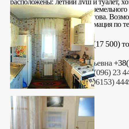
расположены: летний душ и туалет, хо
и мастерская. Общий план земельного 
Расположен по ул. Лермонтова. Возм
квартиру. Детальная информация по т
Стоимость: 455 000 грн. (17 500) т
покупателю
Риэлтор: Сусанна Григорьевна
+38(
Раб. тел. (095) 23 44499, (096) 23 
+38 (06153) 44442, +38 (06153) 44