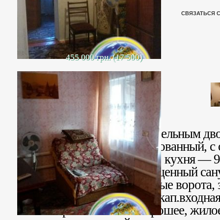
СВЯЗАТЬСЯ 
455 000 грн. (17 500)
Продается часть дома с отдельным дв
авто или гараж. Газифицированный, с 
Общая площадь – 60 кв. м., кухня — 9 
комнаты, прихожая, совмещенный сану
столовая. Установлены новые ворота, 
металлопластиковые окна, кап.входная
от бойлера. Состояние хорошее, жило