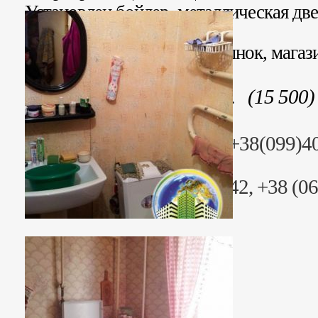
Установлен бойлер, металлическая дв
коммуникации.
Рядом школа, дет. садик, рынок, магаз
Стоимость: 403 000 грн. (15 500)
Риэлтор: Анна Юрьевна +38(099)4
+38(068)4019235
Раб. тел. +38 (06153) 44442, +38 (0