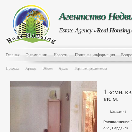
Агентство Нед
Estate Agency
«Real Housing
Главная
О компании
Новости
Полезная информация
Вопро
Продажа
Аренда
Обмен
Архив
Горячие предложения
1 комн. кв
кв. м.
Комнат: 1
Расположение:
обл., Бердянск