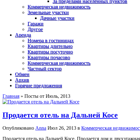
За пределами населённых пунктов
Коммерческая недвижимость
Земельные участки
Дачные участки
Гаражи
Другое
Аренда
Номера в гостиницах
Квартиры длительно
Квартиры посуточно
Квартиры почасово
Коммерческая недвижимость
Частный сектор
Обмен
Архив
Горячие предложения
Главная
»
Посты от Июль, 2013
Продается отель на Дальней Косе
Опубликовано
Anna
Июл 26, 2013 в
Коммерческая недвижимос
Продается отель на Дальней Косе, Продается дом и двухэтажная