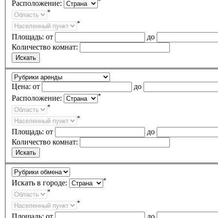
*
Расположение:
*
*
Площадь:
от
до
Количество комнат:
Цена:
от
до
*
Расположение:
*
*
Площадь:
от
до
Количество комнат:
*
Искать в городе:
*
*
Площадь:
от
до