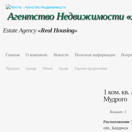
Агентство Недвижимости
Estate Agency
«Real Housing»
Главная
О компании
Новости
Полезная информация
Вопро
Продажа
Аренда
Обмен
Архив
Горячие предложения
1 ком. кв.
Мудрого
Комнат: 1
Расположение:
обл., Бердянск