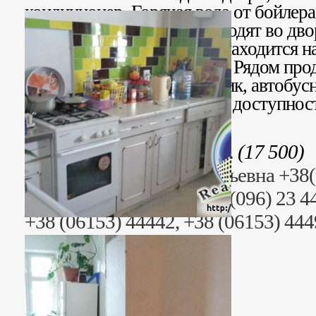
кондиционер, Горячая вода от бойлер
на две квартиры. Окна выходят во дво
отличном состоянии. Дом находится н
(Пролетарском) проспекте. Рядом про
рынок, школа, детский садик, автобусн
супермаркет, море в пешей доступнос
Стоимость: 455 000 грн. (17 500)
Риэлтор: Сусанна Григорьевна +38
Раб. тел. (095) 23 44499, (096) 23 
+38 (06153) 44442, +38 (06153) 44