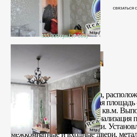
СВЯЗАТЬСЯ 
455 000 грн.(17 500)
Продается 2-комн. квартира, располож
девятиэтажном доме. Общая площадь –
19кв.м. и 17 кв.м, кухня – 8 кв.м. Вы
водопроводные трубы и канализация п
паркет в хорошем состоянии. Устано
межкомнатные и входные двери, метал