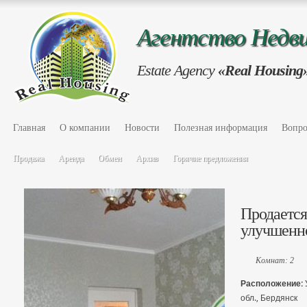
Агентство Нед
Estate Agency
«Real Housing
Главная
О компании
Новости
Полезная информация
Вопро
Продажа
Аренда
Обмен
Архив
Горячие предложения
Продается 
улучшенн
Комнат: 2
Расположение:
обл., Бердянск