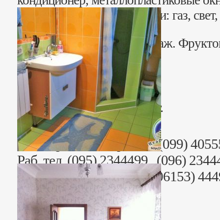
кондиционер, металлопластиковые окн
Заведены все коммуникации: газ, свет
яма.
Во дворе летняя кухня, гараж. Фрукто
Виноградная арка, огород.
Участок 4 сотки.
Стоимость: (47000) Торг.
Риэлтор: Анна Юрьевна (099) 4055
Раб. тел. (095) 2344499, (096) 2344
+38 (06153) 44442, +38 (06153) 44