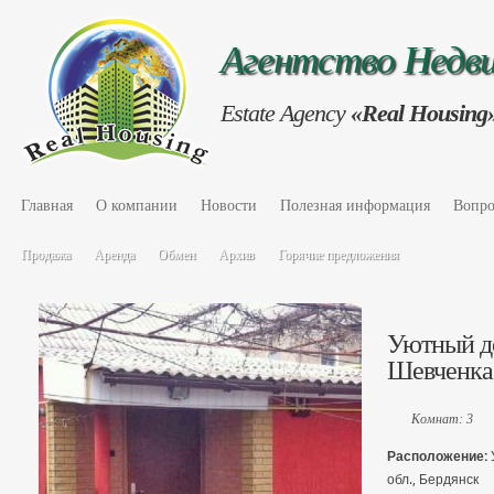
Агентство Нед
Estate Agency
«Real Housing
Главная
О компании
Новости
Полезная информация
Вопро
Продажа
Аренда
Обмен
Архив
Горячие предложения
Уютный до
Шевченка
Комнат: 3
Расположение:
обл., Бердянск