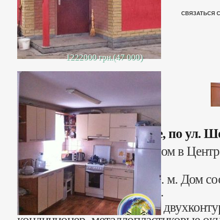
СВЯЗАТЬСЯ 
1222000 грн.(47 000)
Дом в Центре, по ул. 
Продается 3-х комнатный дом в Центр
ул. Шевченко.
Общая площадь дома 75 кв. м. Дом сос
кухни, столовой и сан. узла.
Сделан ремонт. Установлен двухконту