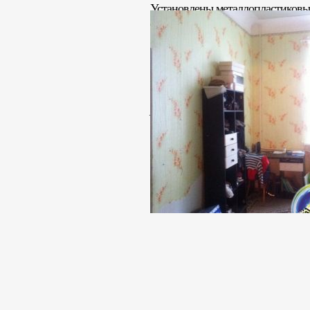
Установлены металлопластиковые
Состояние квартиры жилое.
Есть возможность отдельного вхо
Стоимость: 793 000 грн. 
Анна Юрьевна +38(099)405
+38(06153)44442