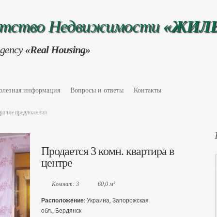
нтство Недвижимости
«ЖИЛ
Agency
«Real Housing»
олезная информация
Вопросы и ответы
Контакты
рячие предложения
Продается 3 комн. квартира в
центре
Комнат: 3
60,0 м²
Расположение:
Украина, Запорожская
обл., Бердянск