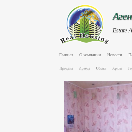
Аге
Estate 
Главная
О компании
Новости
П
Продажа
Аренда
Обмен
Архив
Го