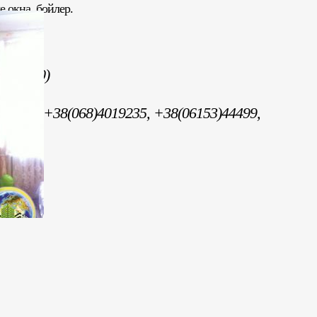
 окна, бойлер.
да.
(30 500)
5595, +38(068)4019235, +38(06153)44499,