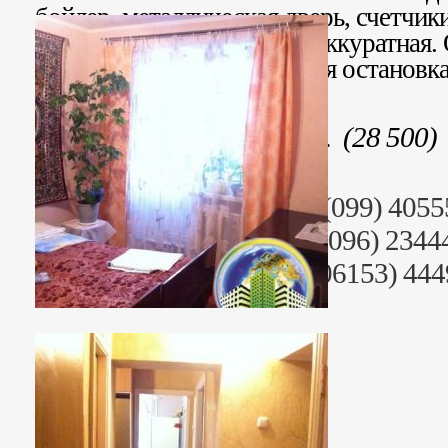
бойлер, металлическая дверь, счетчики
Квартира светлая, чистая, аккуратная
Рядом магазины, автобусная остановка
Стоимость: 741 000 грн. (28 500)
Риэлтор: Анна Юрьевна (099) 4055
Раб. тел. (095) 2344499, (096) 2344
+38 (06153) 44442, +38 (06153) 44