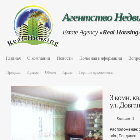
Агентство Нед
Estate Agency
«Real Housing
Главная
О компании
Новости
Полезная информация
Вопро
Продажа
Аренда
Обмен
Архив
Горячие предложения
3 комн. кв
ул. Довга
Комнат: 3
Расположение:
обл., Бердянск