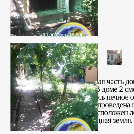
403 000 грн.(15 500)
Продается газифицированная часть до
центре. Свой двор и вход. В доме 2 с
кухня, коридор. Сохранилось печное о
Установлен газовый котел, проведена 
канализация. На участке расположен л
хоз.постройки. Есть свободная земля
пешим ходом.