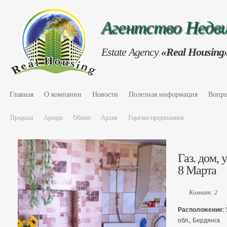
Агентство Нед
Estate Agency
«Real Housing
Главная
О компании
Новости
Полезная информация
Вопро
Продажа
Аренда
Обмен
Архив
Горячие предложения
Газ. дом, 
8 Марта
Комнат: 2
Расположение:
обл., Бердянск