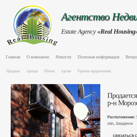
Агентство Нед
Estate Agency
«Real Housing
Главная
О компании
Новости
Полезная информация
Вопро
Продажа
Аренда
Обмен
Архив
Горячие предложения
Продается
р-н Мороз
Расположение:
обл., Бердянск
СВЯЗАТЬСЯ 