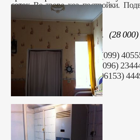
соток.
Во дворе хоз. постройки. Под
деревья, виноград, огород.
Стоимость: 728 000 грн. (28 000)
Риэлтор: Анна Юрьевна (099) 4055
Раб. тел. (095) 2344499, (096) 2344
+38 (06153) 44442, +38 (06153) 44