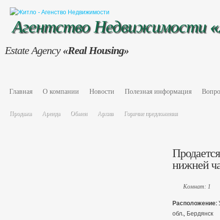
Агентство Недвижимости
Estate Agency
«Real Housing»
Главная
О компании
Новости
Полезная информация
Вопро
Продажа
Аренда
Обмен
Архив
Горячие предложения
Продается 
нижней ча
Комнат: 1
Расположение:
обл., Бердянск