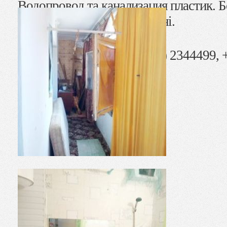
Водопровод та канализация пластик. Б
Квартира у житловому стані.
Ціна: 30 000 $
АН «Житло» тел. +38 (096) 2344499, +
+38 (06153) 44499,