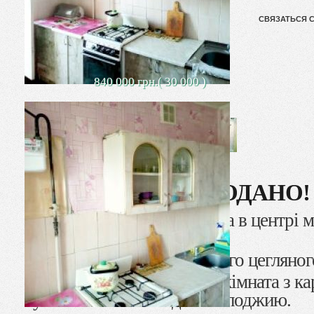
СВЯЗАТЬСЯ 
840 000 грн.( 30 000 )
ПРОДАНО!
Продается 1-комн. квартира в центрі м
Шмідта
5 поверх дев’ятиповерхового цегляного
Загальна площа -45 кв. м., кімната з ка
кухня 9 кв.м. з виходом на лоджию.