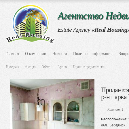
Агентство Нед
Estate Agency
«Real Housing
Главная
О компании
Новости
Полезная информация
Вопро
Продажа
Аренда
Обмен
Архив
Горячие предложения
Продается 
р-н парка
Комнат: 1
Расположение:
обл., Бердянск