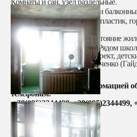
Комнаты и сан. узел раздельные.
Металлопластиковые окна и балконны
Водопровод и канализация пластик, го
бойлера
Окна выходят во двор. Состояние жило
Развитая инфраструктура. Рядом школ
остановки, рынок, супермарект, детск
прогулочная зона б-ра Шевченко (Гайд
Стоимость: 15 000 $
За более детальной информацией о
телефонам:
+38(096)2344499, +38(095)2344499, 
АН «Жильё», Сусанна