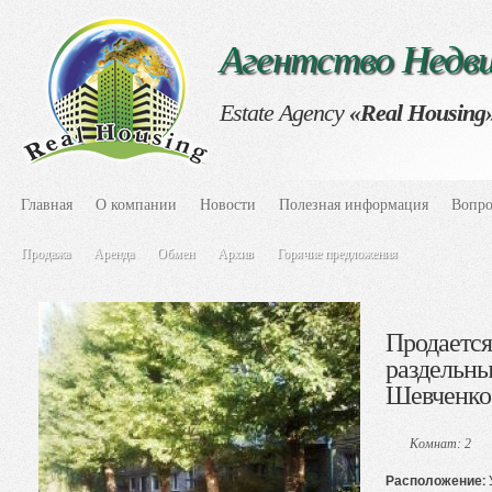
Агентство Нед
Estate Agency
«Real Housing
Главная
О компании
Новости
Полезная информация
Вопро
Продажа
Аренда
Обмен
Архив
Горячие предложения
Продается 
раздельны
Шевченко
Комнат: 2
Расположение: