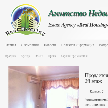
Агентство Нед
Estate Agency
«Real Housing
Главная
О компании
Новости
Полезная информация
Вопро
Продажа
Аренда
Обмен
Архив
Горячие предложения
Продается 
2й этаж
Комнат: 2
Расположение:
обл., Бердянск