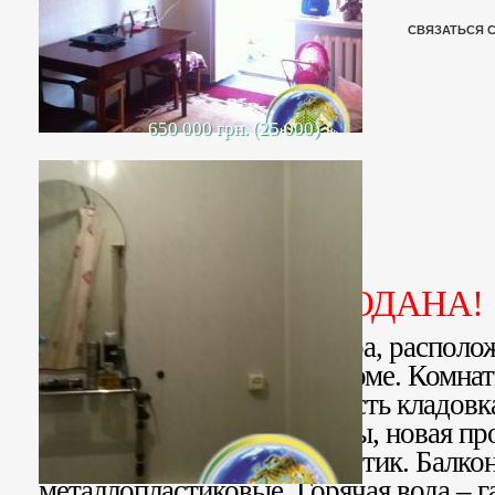
СВЯЗАТЬСЯ 
650 000 грн. (25 000)
ПРОДАНА!
Продается 2- комн. квартира, располо
пятиэтажном кирпичном доме. Комнат
совмещенный. В спальне есть кладовк
стены и потолки выровнены, новая пр
водопроводные трубы пластик. Балкон
металлопластиковые. Горячая вода – г