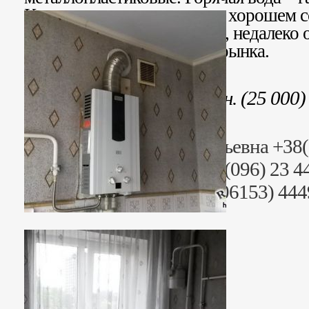
Квартира светлая, теплая, в хорошем 
находиться в центре города, недалеко 
проспекта и центрального рынка.
Стоимость: 650 000 грн. (25 000)
Риэлтор: Сусанна Григорьевна +38
Раб. тел. (095) 23 44499, (096) 23 
+38 (06153) 44442, +38 (06153) 44