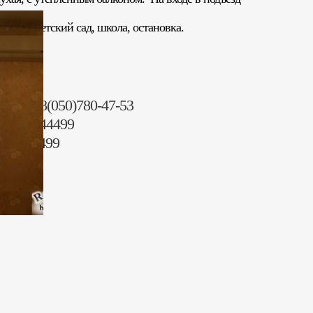
рынок, детский сад, школа, остановка.
18 000)
вна +38(050)780-47-53
096) 23 44499
153) 44499