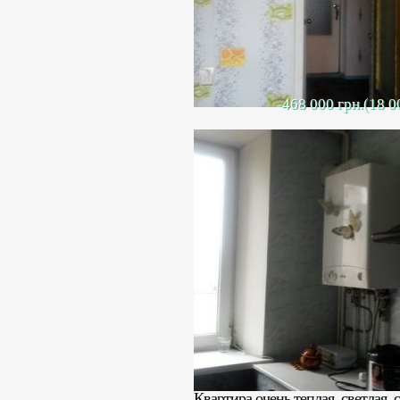
468 000 грн.(18 0
Продается 2-
Продается 2- комн. квартира в к
комнатами. Квартира общей площа
ремонт: выровнены потолки, сте
проведено отопление, также уст
также металлопластиковые окна.
котел, в ванной рабочий бойлер.
Квартира очень теплая, светлая, 