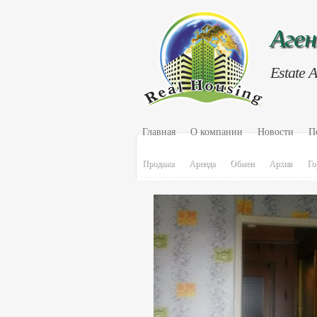
Аге
Estate 
Главная
О компании
Новости
П
Продажа
Аренда
Обмен
Архив
Го