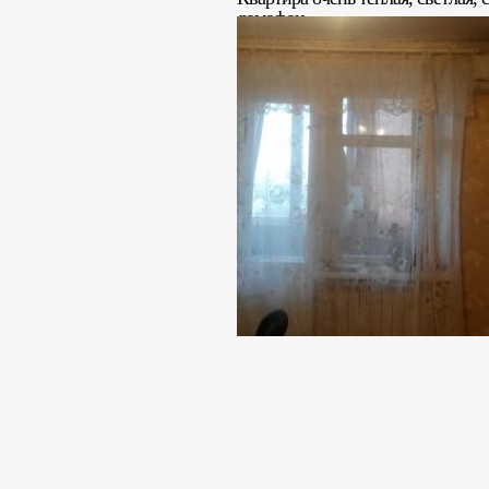
домофон.
Развитая инфраструктура: рядом 
Стоимость: 468 000 грн. (
Риэлтор: Сусанна Григорье
Раб. тел. (095) 23 44499, (
+38 (06153) 44442, +38 (06