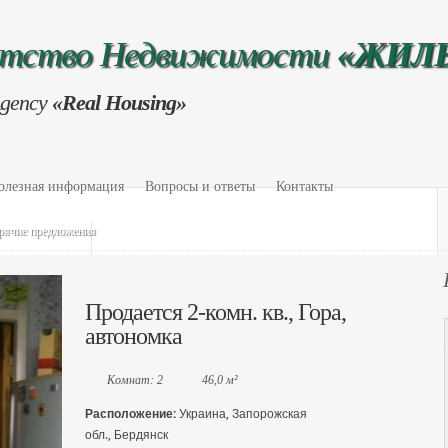
нтство Недвижимости
«ЖИЛ
Agency
«Real Housing»
олезная информация
Вопросы и ответы
Контакты
рячие предложения
Продается 2-комн. кв., Гора,
автономка
Комнат: 2
46,0 м²
Расположение:
Украина, Запорожская
обл., Бердянск