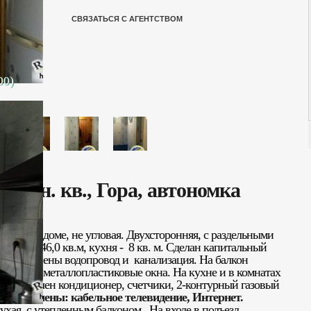
СВЯЗАТЬСЯ С АГЕНТСТВОМ
00)
комн. кв., Гора, автономка
ирпичном доме, не угловая. Двухсторонняя, с раздельными
дью - 46,0 кв.м, кухня - 8 кв. м. Сделан капитальный
ны, заменены водопровод и канализация. На балкон
ановлены металлопластиковые окна. На кухне и в комнатах
 Установлен кондиционер, счетчики, 2-контурный газовый
Подключены: кабельное телевидение, Интернет.
сухая, с утепленным балконом. На входе в подъезд