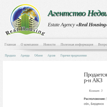
Агентство Нед
Estate Agency
«Real Housing
Главная
О компании
Новости
Полезная информация
Вопро
Продажа
Аренда
Обмен
Архив
Горячие предложения
Продается
р-н АКЗ
Комнат: 3
Расположение:
обл., Бердянск