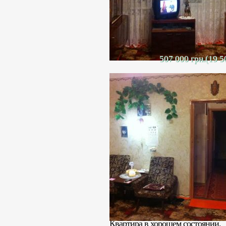
507 000 грн.(19 5
Продается 3-х комнатная кварти
расположенная на 2 этаже двухэ
Общая площадь квартиры – 56 кв
Кухня 9 кв. м. Санузел совмеще
Бойлер, отопление центральное –
Квартира в хорошем состоянии.