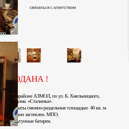
СВЯЗАТЬСЯ С АГЕНТСТВОМ
00)
ПРОДАНА !
ра в микрорайоне АЗМОЛ, по ул. Б. Хмельницкого,
тажного дома. «Сталинка».
. м. Комнаты смежно-раздельные площадью 40 кв. м.
нный. Балкон застеклен. МПО.
 новые чугунные батареи.