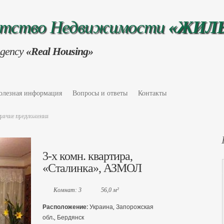
нтство Недвижимости
«ЖИЛ
Agency
«Real Housing»
олезная информация
Вопросы и ответы
Контакты
рячие предложения
3-х комн. квартира,
«Сталинка», АЗМОЛ
Комнат: 3
56,0 м²
Расположение:
Украина, Запорожская
обл., Бердянск