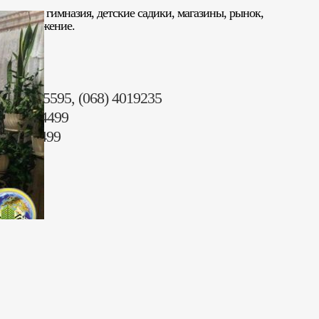
школа — гимназия, детские садики, магазины, рынок,
местоположение.
9 500)
9) 4055595, (068) 4019235
096) 2344499
153) 44499