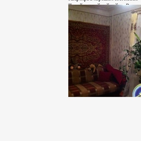
Тихий, спокойный район. Рядом 
автобусная остановка. Удобное 
Стоимость: 507 000 грн.( 1
Риэлтор: Анна Юрьевна (09
Раб. тел. (095) 2344499, (
+38 (06153) 44442, +38 (06