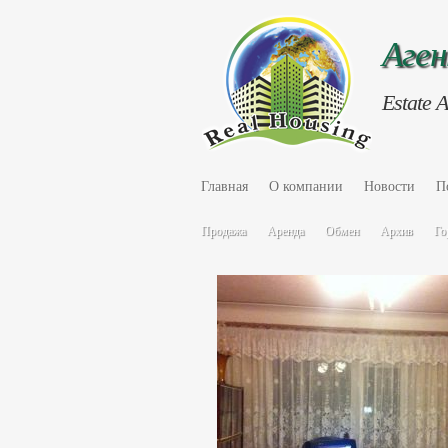
Аге
Estate 
Главная
О компании
Новости
П
Продажа
Аренда
Обмен
Архив
Го