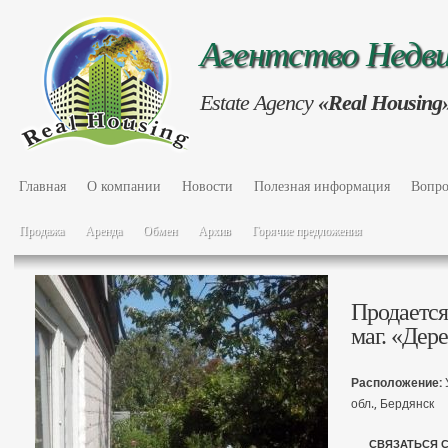
Агентство Нед
Estate Agency
«Real Housing
Главная
О компании
Новости
Полезная информация
Вопро
Продажа
Аренда
Обмен
Архив
Горячие предложения
Продается
маг. «Дер
Расположение:
обл., Бердянск
СВЯЗАТЬСЯ 