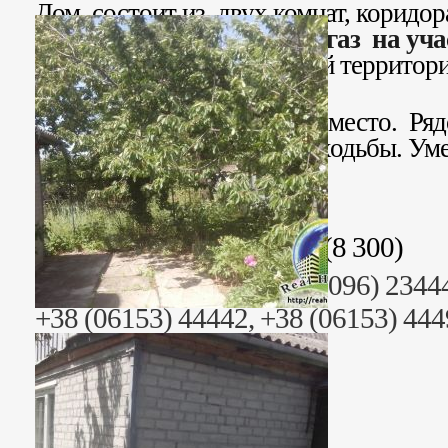
Дом состоит из двух комнат, коридор
В дом заведен свет, вода и
газ на уча
кирпичный. На придомовой территори
душ, туалет.
Хорошее, тихое спокойное место. Ряд
остановка. К морю 5 мин. ходьбы. Уме
Стоимость: 182 600 грн. (8 300)
Раб. тел. (095) 2344499, (096) 2344
+38 (06153) 44442, +38 (06153) 44