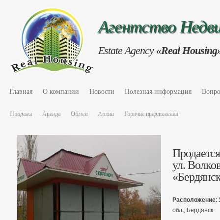
Агентство Нед
Estate Agency
«Real Housing
Главная
О компании
Новости
Полезная информация
Вопро
Продажа
Аренда
Обмен
Архив
Горячие предложения
Продается
ул. Волко
«Бердянс
Расположение:
обл., Бердянск