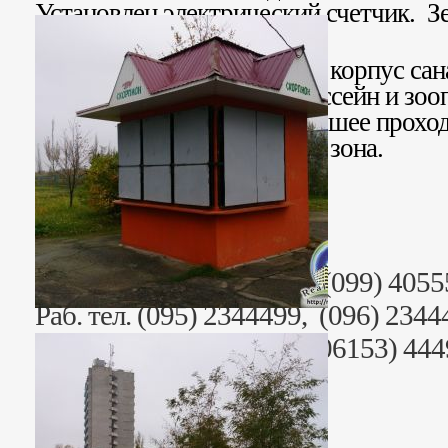
Установлен электрический счетчик. З
кв. м. в аренде.
Вблизи киоска расположен корпус сан
поликлиника санатория, бассейн и зоо
расположение киоска, хорошее проход
подъездные пути, парковая зона.
Стоимость 55 000 грн.
Риэлтор: Анна Юрьевна (099) 4055
Раб. тел. (095) 2344499, (096) 2344
+38 (06153) 44442, +38 (06153) 44