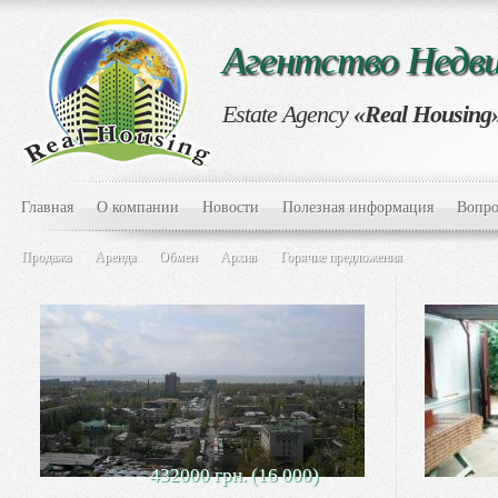
Агентство Нед
Estate Agency
«Real Housing
Главная
О компании
Новости
Полезная информация
Вопро
Продажа
Аренда
Обмен
Архив
Горячие предложения
432000 грн. (16 000)