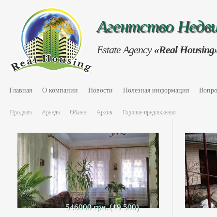
Агентство Нед
Estate Agency
«Real Housing
Главная
О компании
Новости
Полезная информация
Вопро
Продажа
Аренда
Обмен
Архив
Горячие предложения
546000 грн. (19 500)