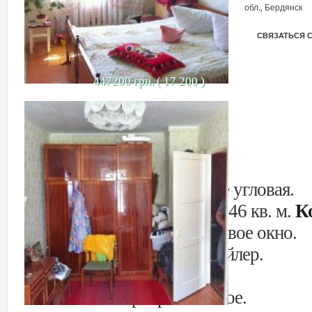
обл., Бердянск
СВЯЗАТЬСЯ 
447200 грн. ( 17 200 )
1 этаж 5 этажного дома. Не угловая.
Общая площадь квартиры 46 кв. м.
К
В спальне металлопластиковое окно.
В сан. узле замена труб, бойлер.
Счетчики на газ, свет, воду.
Состояние квартиры – жилое.