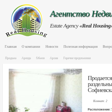
Агентство Нед
Estate Agency
«Real Housing
Главная
О компании
Новости
Полезная информация
Вопро
Продажа
Аренда
Обмен
Архив
Горячие предложения
Продается 
раздельны
Софиевск
Комнат: 2
Расположение: