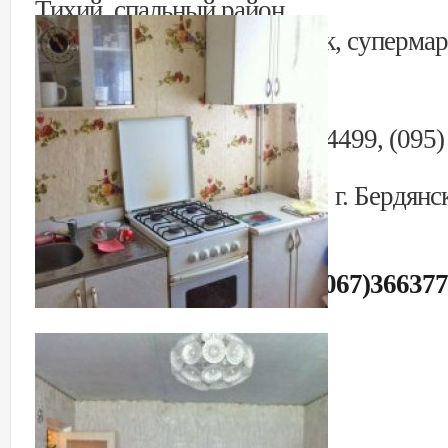
Тихий, спальный район.
Рядом школа, детский садик, супермар
остановка.
Стоимость: 17 200 $
АН «Жильё» тел., 096) 2344499, (095)
44499,
Украина, Запорожская обл., г. Бердянск
оф. 17
http://reahousing.com/
Андрей Викторович +38(067)3663777