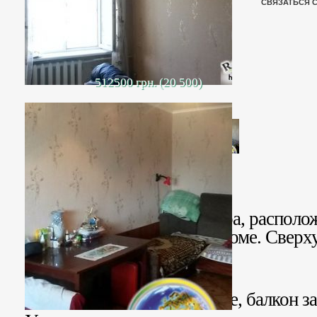
СВЯЗАТЬСЯ 
512500 грн. (20 500)
Продается 2- комн. квартира, располо
кирпичном пятиэтажном доме. Сверху
помещение. Не угловая.
Комнаты раздельные.
Окна – металлопластиковые, балкон за