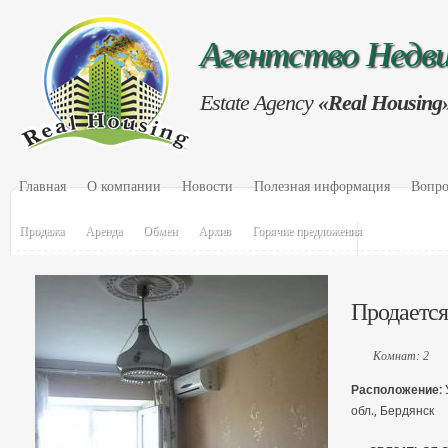
Агентство Нед
Estate Agency
«Real Housing
Главная
О компании
Новости
Полезная информация
Вопро
Продажа
Аренда
Обмен
Архив
Горячие предложения
Продается 
Комнат: 2
Расположение:
обл., Бердянск