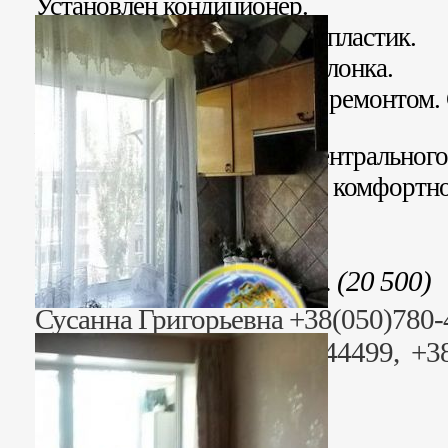
Установлен кондиционер.
Водопровод и канализация пластик.
Горячая вода — газовая колонка.
Квартира с косметическим ремонтом.
жилое аккуратное.
Тихое место недалеко от центрального
Рядом все необходимое для комфортн
полноценного отдыха.
Стоимость: 512 500 грн. (20 500)
Сусанна Григорьевна +38(050)780-
(095) 23 44499, (096) 23 44499, +3