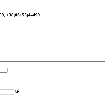
99, +38(06153)44499
2
M