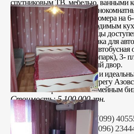
спутниковым ТВ, мебелью, ванными к
трех- и четырехместные однокомнатн
семейные двухкомнатные номера на 6-
оборудованная всем необходимым кух
всей
территории
гостиницы доступе
Fi
Интернет. У дома парковка для авто
кафе, магазины, столовая, автобусная 
аквапарк, дельфинарий, зоопарк), 3- 
Счастья». Уютный, тенистый двор.
Отличное бизнес вложение и идеальны
желающей проживать на берегу Азовс
заниматься прибыльным семейным би
Стоимость: 5 100 000 грн.
Риэлтор: Анна Юрьевна (099) 4055
Раб. тел. (095) 2344499, (096) 2344