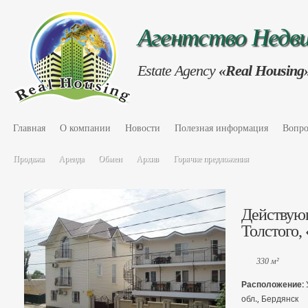
Агентство Нед
Estate Agency
«Real Housing
Главная
О компании
Новости
Полезная информация
Вопро
Продажа
Аренда
Обмен
Архив
Горячие предложения
Действующ
Толстого,
330 м²
Расположение:
обл., Бердянск