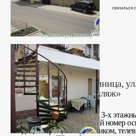
СВЯЗАТЬСЯ 
5 100000 грн.(300000)
Действующая гостиница, ул.
пляж»
Предлагаем к продажи два 3-х этажн
типа на 16 номеров. Каждый номер о
кондиционером, холодильником, телев