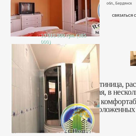
обл., Бердянск
СВЯЗАТЬСЯ 
10 010 000 грн. (385
000)
Продается трехэтажная гостиница, ра
Слободка по ул. Набережная, в нескол
Гостиница состоит из пяти комфорта
номеров класса Люкс, расположенных 
Все номера обустроены: