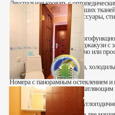
Двуспальная кровать с ортопедически
комплектом постели из лучших тканей
необходимая мебель и аксессуары, ст
дизайн.
Санузел совмещенный, многофункци
гидромассажный бокс или джакузи с
экраном, для просмотра кино или пр
Установлены сплит-система, холодиль
Номера с панорамным остеклением и 
просторную террасу с впечатляющим 
Автономное отопление, круглогодичн
1 этаж состоит из гаража на две маши