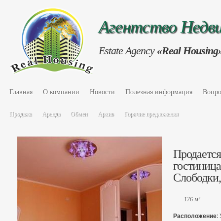
Агентство Нед
Estate Agency
«Real Housing
Главная
О компании
Новости
Полезная информация
Вопро
Продажа
Аренда
Обмен
Архив
Горячие предложения
Продается
гостиница
Слободки,
176 м²
Расположение: