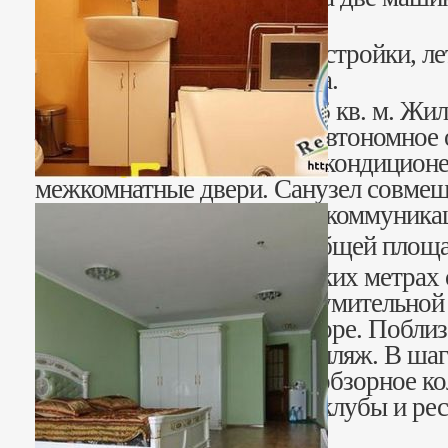
обслуживания номеров.
Во дворе имеются: хоз. постройки, л
с 4 номерами эконом класса.
Общая площадь дома – 176 кв. м. Жила
— 12 кв. м. Установлены автономное 
металлопластиковые окна, кондиционе
межкомнатные двери. Санузел совмеще
гидробокс. Проведены все коммуника
Участок приватизирован общей площа
Дом расположен в нескольких метрах 
позволяет наслаждаться изумительной
неповторимым видом на море. Поблиз
аквапарк, кафе, магазины, пляж. В ша
центральная часть города, обзорное ко
пляж, популярные ночные клубы и ре
готовый бизнес.