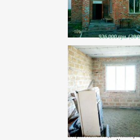
936 000 грн. (36 
Продается д
Продается двух этажный дом, р
доступности от моря.
Материал стен ракушняк+кирпич,
Свет заведен, газ по меже, имеет
Первый этаж состоит из двух ком
помещения.
Второй этаж свободной планиров