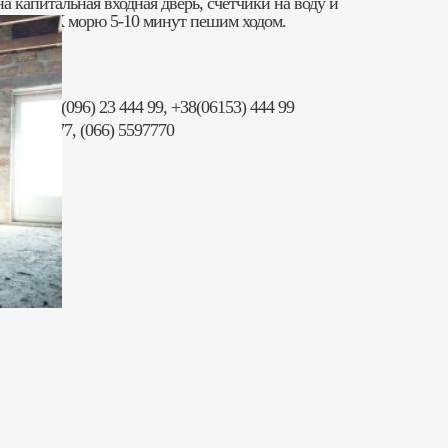
 капитальная входная дверь, счетчики на воду и
 работ. К морю 5-10 минут пешим ходом.
 99, +38(096) 23 444 99, +38(06153) 444 99
) 3663777, (066) 5597770
7 53