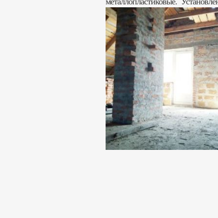
металлопластиковые. Установлена
электроэнергию. Без отделочных
Стоимость: 36 000 $
АН «Жильё» тел. : +38(095) 23 444
Риелтор: Андрей Викторович (067
Сусанна Григорьевна (050) 780 4