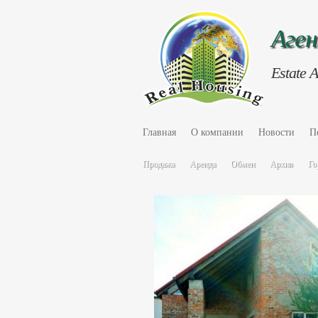
Аге
Estate 
Главная
О компании
Новости
П
Продажа
Аренда
Обмен
Архив
Го