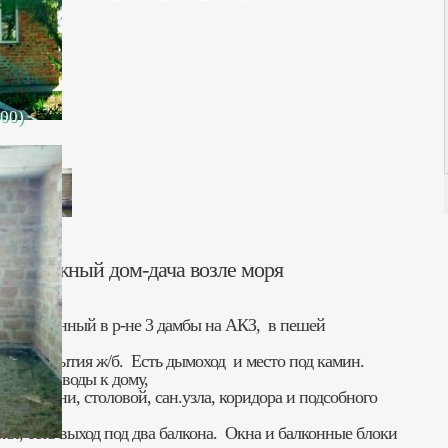
000)
вухэтажный дом-дача возле моря
асположенный в р-не 3 дамбы на АКЗ, в пешей
 перекрытия ж/б. Есть дымоход и место под камин.
ся подвод воды к дому,
нат, кухни, столовой, сан.узла, коридора и подсобного
ки, есть выход под два балкона. Окна и балконные блоки